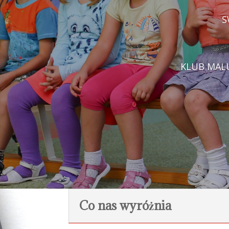
S
KLUB MALU
Co nas wyróżnia