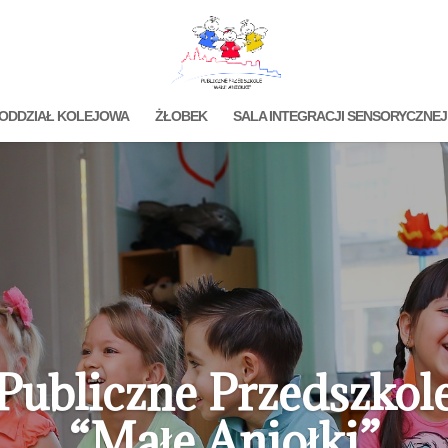
ODDZIAŁ KOLEJOWA
ŻŁOBEK
SALA INTEGRACJI SENSORYCZNEJ
Publiczne Przedszkol
“Małe Aniołki”