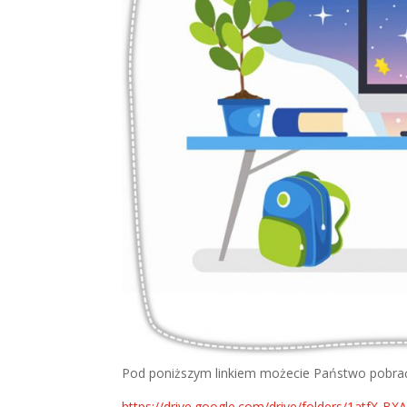
Pod poniższym linkiem możecie Państwo pobrać 
https://drive.google.com/drive/folders/1atfX-