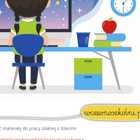
materiały do pracy zdalnej z dziećmi:
BXAqhiI03xYIwKmwinkDS01qzxc?usp=sharin
g