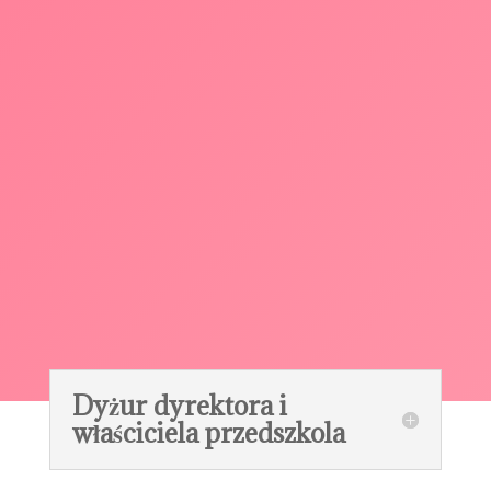
Dyżur dyrektora i
właściciela przedszkola