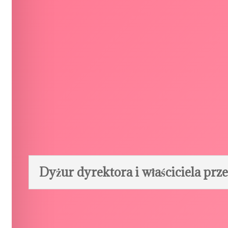
Dyżur dyrektora i właściciela prz