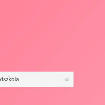
edszkola