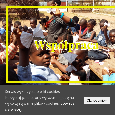
Współpraca
Serwis wykorzystuje pliki cookies.
Korzystając ze strony wyrażasz zgodę na
Ok, rozumiem
Wszelkie prawa zastrzeżone © 2019 Bujamy się w
wykorzystywanie plików cookies.
dowiedz
Chmurka.pl
się więcej.