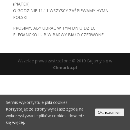
(PIĄTEK)
O GODZINIE 11.11 WSZYSCY ZAŚPIEWAMY HYMN
POLSKI
PROSIMY, ABY UBRAĆ W TYM DNIU DZIECI
ELEGANCKO LUB W BARWY BIAŁO CZERWONE
Wszelkie prawa zastrzeżone © 2019 Bujamy się w
Chmurka.pl
Serwis wykorzystuje pliki cookies.
Korzystając ze strony wyrażasz zgodę na
Ok, rozumiem
wykorzystywanie plików cookies.
dowiedz
się więcej.