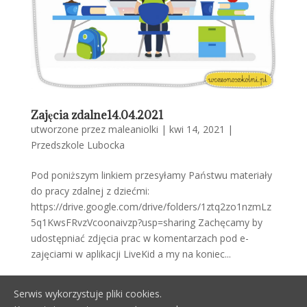
Zajęcia zdalne14.04.2021
utworzone przez
maleaniolki
|
kwi 14, 2021
|
Przedszkole Lubocka
Pod poniższym linkiem przesyłamy Państwu materiały
do pracy zdalnej z dziećmi:
https://drive.google.com/drive/folders/1ztq2zo1nzmLz
5q1KwsFRvzVcoonaivzp?usp=sharing Zachęcamy by
udostępniać zdjęcia prac w komentarzach pod e-
zajęciami w aplikacji LiveKid a my na koniec...
Serwis wykorzystuje pliki cookies.
« Starsze wpisy