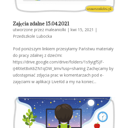
Zajęcia zdalne 15.04.2021
utworzone przez
maleaniolki
|
kwi 15, 2021
|
Przedszkole Lubocka
Pod poniższym linkiem przesyłamy Państwu materiały
do pracy zdalnej z dziećmi:
https://drive.google.com/drive/folders/1s9yigfSJF-
iJ4RXet8xK6ZN1qDW_Iimv?usp=sharing Zachęcamy by
udostępniać zdjęcia prac w komentarzach pod e-
zajęciami w aplikacji LiveKid a my na koniec...