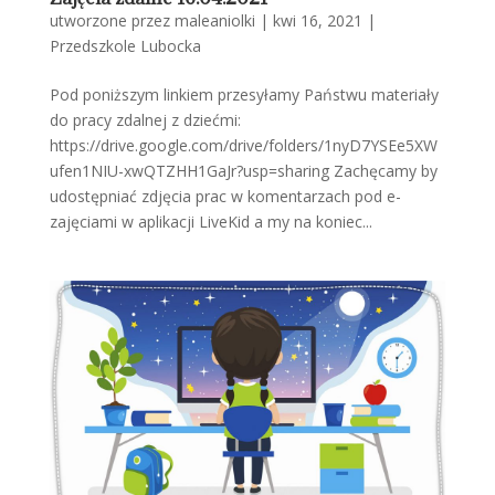
utworzone przez
maleaniolki
|
kwi 16, 2021
|
Przedszkole Lubocka
Pod poniższym linkiem przesyłamy Państwu materiały
do pracy zdalnej z dziećmi:
https://drive.google.com/drive/folders/1nyD7YSEe5XW
ufen1NIU-xwQTZHH1GaJr?usp=sharing Zachęcamy by
udostępniać zdjęcia prac w komentarzach pod e-
zajęciami w aplikacji LiveKid a my na koniec...