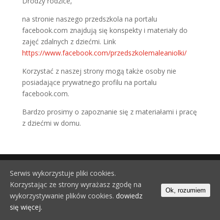
Drodzy rodzice,
na stronie naszego przedszkola na portalu
facebook.com znajdują się konspekty i materiały do
zajęć zdalnych z dziećmi. Link
https://www.facebook.com/przedszkolemaleaniolki/
Korzystać z naszej strony mogą także osoby nie
posiadające prywatnego profilu na portalu
facebook.com.
Bardzo prosimy o zapoznanie się z materiałami i pracę
z dziećmi w domu.
Wszelkie prawa zastrzeżone © 2019 Bujamy się w
Serwis wykorzystuje pliki cookies.
Chmurka.pl
Korzystając ze strony wyrażasz zgodę na
Ok, rozumiem
wykorzystywanie plików cookies.
dowiedz
się więcej.