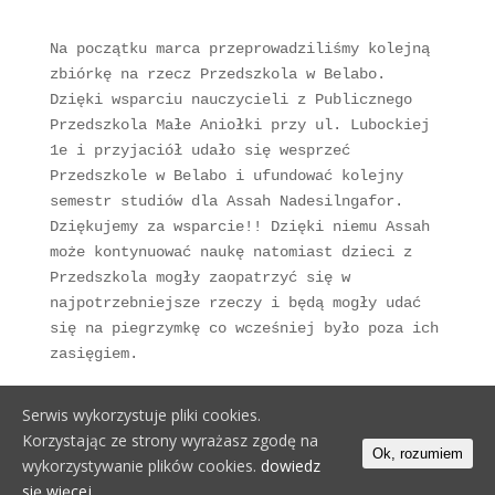
Na początku marca przeprowadziliśmy kolejną 
zbiórkę na rzecz Przedszkola w Belabo. 
Dzięki wsparciu nauczycieli z Publicznego 
Przedszkola Małe Aniołki przy ul. Lubockiej 
1e i przyjaciół udało się wesprzeć 
Przedszkole w Belabo i ufundować kolejny 
semestr studiów dla Assah Nadesilngafor.

Dziękujemy za wsparcie!! Dzięki niemu Assah 
może kontynuować naukę natomiast dzieci z 
Przedszkola mogły zaopatrzyć się w 
najpotrzebniejsze rzeczy i będą mogły udać 
się na piegrzymkę co wcześniej było poza ich 
zasięgiem. 
Serwis wykorzystuje pliki cookies.
Korzystając ze strony wyrażasz zgodę na
Ok, rozumiem
Wszelkie prawa zastrzeżone © 2019 Bujamy się w
wykorzystywanie plików cookies.
dowiedz
Chmurka.pl
się więcej.