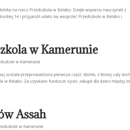
iórkę na rzecz Przedszkola w Belabo. Dzięki wsparciu nauczycieli z
bockiej 1e i przyjaciół udało się wesprzeć Przedszkole w Belabo i
szkola w Kamerunie
edszkole w Kamerunie
wej została przeprowadzona pierwsza część zbiórki, z której cały do
a w Belabo. Za uzyskane fundusze ojciec zakupił dla dzieci między i
iów Assah
zedszkole w Kamerunie