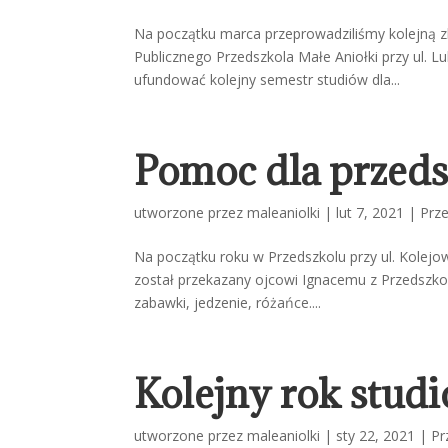
Na początku marca przeprowadziliśmy kolejną zb
Publicznego Przedszkola Małe Aniołki przy ul. Lu
ufundować kolejny semestr studiów dla...
Pomoc dla przed
utworzone przez
maleaniolki
|
lut 7, 2021
|
Prz
Na początku roku w Przedszkolu przy ul. Kolejo
został przekazany ojcowi Ignacemu z Przedszkol
zabawki, jedzenie, różańce....
Kolejny rok stud
utworzone przez
maleaniolki
|
sty 22, 2021
|
Pr