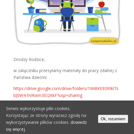
Drodzy Rodzice,
w załączniku przesyłamy materiały do pracy zdalnej z
Państwa dziećmi:
https://drive.google.com/drive/folders/1Wi8KEE0RIkl7s
bJ0W4-hVKixm3EI2KkF?usp=sharing
Serwis wykorzystuje pliki cookies.
Korzystając ze strony wyrażasz zgodę na
Ok, rozumiem
wykorzystywanie plików cookies.
dowiedz
Wszelkie prawa zastrzeżone © 2019 Bujamy się w
się więcej.
Chmurka.pl